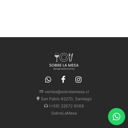
ventas@sobrelamesa.cl
San Pablo #2270, Santiago
(+56) 22672 9068
SobreLaMesa