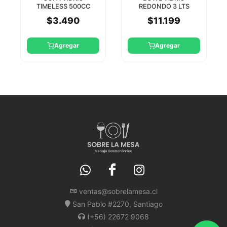
TIMELESS 500CC
REDONDO 3 LTS
PASABAHCE
PASABAHCE
$3.490
$11.199
Agregar
Agregar
ventas@sobrelamesa.cl
San Pablo #2270, Santiago
(+56) 22672 9068