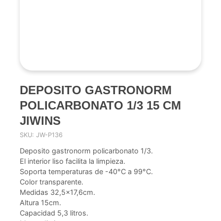
DEPOSITO GASTRONORM
POLICARBONATO 1/3 15 CM
JIWINS
SKU: JW-P136
Deposito gastronorm policarbonato 1/3.
El interior liso facilita la limpieza.
Soporta temperaturas de -40°C a 99°C.
Color transparente.
Medidas 32,5x17,6cm.
Altura 15cm.
Capacidad 5,3 litros.