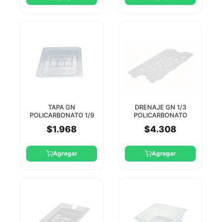
TAPA GN
DRENAJE GN 1/3
POLICARBONATO 1/9
POLICARBONATO
WINCO
WINCO
$1.968
$4.308
Agregar
Agregar