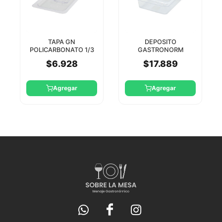
TAPA GN
DEPOSITO
POLICARBONATO 1/3
GASTRONORM
CON MUECA WINCO
POLICARBONATO 1/2
$6.928
$17.889
10 CM WINCO
Agregar
Agregar