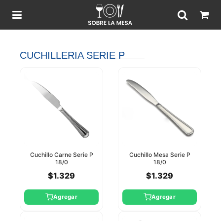
CUCHILLERIA SERIE P
Cuchillo Carne Serie P
Cuchillo Mesa Serie P
18/0
18/0
$1.329
$1.329
Agregar
Agregar