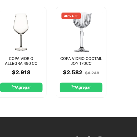
40% OFF
COPA VIDRIO
COPA VIDRIO COCTAIL
ALLEGRA 490 CC
JOY 170CC
PASABAHCE
PASABAHCE
$2.918
$2.582
$4.248
Agregar
Agregar