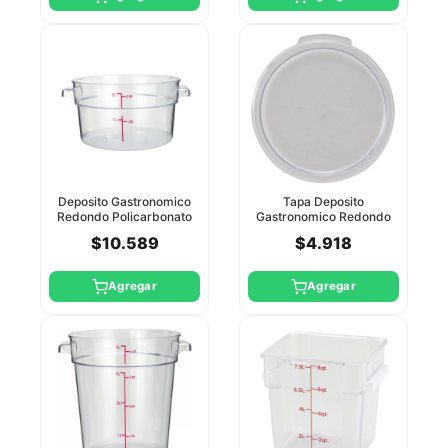
Deposito Gastronomico
Tapa Deposito
Redondo Policarbonato
Gastronomico Redondo
2Qt 1.9Lts Winco
Policarbonato 1,9 Lts
$10.589
$4.918
Agregar
Agregar