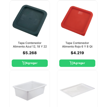
Tapa Contenedor
Tapa Contenedor
Alimento Azul 12, 18 Y 22
Alimento Rojo 6 Y 8 Qt
Qt Winco
Winco
$5.268
$4.219
Agregar
Agregar