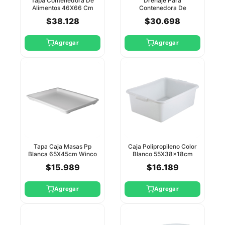
Tapa Contenedora De
Drenaje Para
Alimentos 46X66 Cm
Contenedora De
Winco
Alimentos 66X46 Cm
$38.128
$30.698
Winco
Agregar
Agregar
Tapa Caja Masas Pp
Caja Polipropileno Color
Blanca 65X45cm Winco
Blanco 55X38x18cm
Winco
$15.989
$16.189
Agregar
Agregar