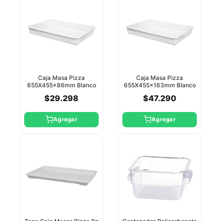
Caja Masa Pizza
Caja Masa Pizza
655X455x86mm Blanco
655X455x163mm Blanco
Jiwins
Jiwins
$29.298
$47.290
Agregar
Agregar