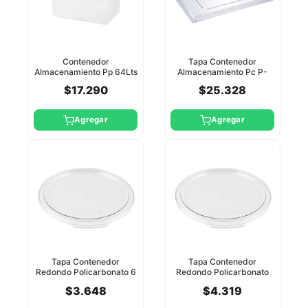
Contenedor
Tapa Contenedor
Almacenamiento Pp 64Lts
Almacenamiento Pc P-
65X45x31cm Jiwins
070C P-071C Jiwins
$17.290
$25.328
Agregar
Agregar
Tapa Contenedor
Tapa Contenedor
Redondo Policarbonato 6
Redondo Policarbonato
Y 8 Qt Jiwins
12, 18 Y 22 Qt Jiwins
$3.648
$4.319