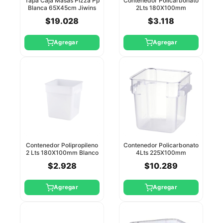
Tapa Caja Masas Pizza Pp
Contenedor Policarbonato
Blanca 65X45cm Jiwins
2Lts 180X100mm
Transparente Jiwins
$19.028
$3.118
Agregar
Agregar
Contenedor Polipropileno
Contenedor Policarbonato
2 Lts 180X100mm Blanco
4Lts 225X100mm
Jiwins
Transparente Jiwins
$2.928
$10.289
Agregar
Agregar