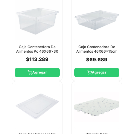
Caja Contenedora De
Caja Contenedora De
Alimentos Pc 46X66x30
Alimentos 46X66x15cm
Cm Winco
Winco
$113.289
$69.689
Agregar
Agregar