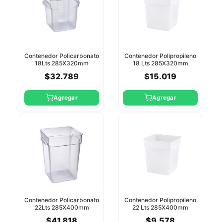
Contenedor Policarbonato
Contenedor Polipropileno
18Lts 285X320mm
18 Lts 285X320mm
Transparente Jiwins
Blanco Jiwins
$32.789
$15.019
Agregar
Agregar
Contenedor Policarbonato
Contenedor Polipropileno
22Lts 285X400mm
22 Lts 285X400mm
Transparente Jiwins
Blanco Jiwins
$41.818
$9.578